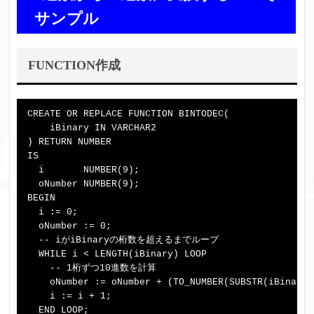
サンプル
FUNCTION作成
CREATE OR REPLACE FUNCTION BINTODEC(

    iBinary IN VARCHAR2

) RETURN NUMBER

IS

  i       NUMBER(9);

  oNumber NUMBER(9);

BEGIN

  i := 0;

  oNumber := 0;

  -- iがiBinaryの桁数を超えるまでループ

  WHILE i < LENGTH(iBinary) LOOP

    -- 1桁ずつ10進数を計算

    oNumber := oNumber + (TO_NUMBER(SUBSTR(iBinary,
    i := i + 1;

  END LOOP;
