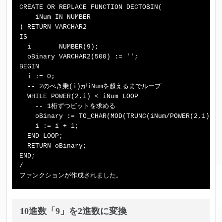
CREATE OR REPLACE FUNCTION DECTOBIN(

    iNum IN NUMBER

) RETURN VARCHAR2

IS

  i       NUMBER(9);

  oBinary VARCHAR2(500) := '';

BEGIN

  i := 0;

  -- 2のべき乗(i)がiNumを超えるまでループ

  WHILE POWER(2,i) < iNum LOOP

    -- 1桁ずつビットを求める

    oBinary := TO_CHAR(MOD(TRUNC(iNum/POWER(2,i)),2
    i := i + 1;

  END LOOP;

  RETURN oBinary;

END;

/

10進数「9」を2進数に変換