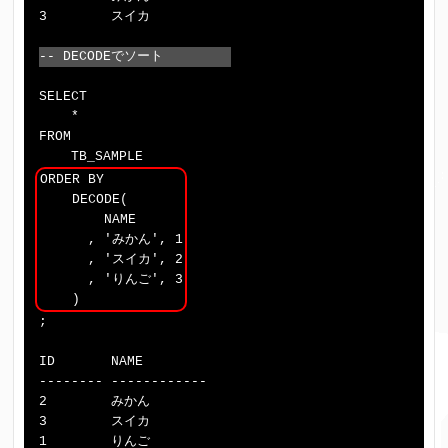
3        スイカ

-- DECODEでソート
SELECT

    *

FROM

ORDER BY

    DECODE(

        NAME

      , 'みかん', 1

      , 'スイカ', 2

      , 'りんご', 3

;

ID       NAME

-------- ------------

2        みかん

3        スイカ

1        りんご
