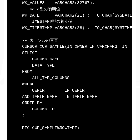
    WK_VALUES    VARCHAR2(32767);

    -- DATA型の初期値

    WK_DATE      VARCHAR2(21) := TO_CHAR(SYSDATE, '
    -- TIMESTAMP型の初期値

    WK_TIMESTAMP VARCHAR2(28) := TO_CHAR(SYSTIMESTA
    -- カーソルの宣言

    CURSOR CUR_SAMPLE(IN_OWNER IN VARCHAR2, IN_TABL
    SELECT

        COLUMN_NAME

      , DATA_TYPE

    FROM

        ALL_TAB_COLUMNS

    WHERE

        OWNER      = IN_OWNER

    AND TABLE_NAME = IN_TABLE_NAME

    ORDER BY

        COLUMN_ID

    ;

    REC CUR_SAMPLE%ROWTYPE;
