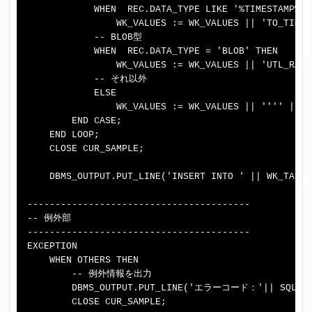
            WHEN  REC.DATA_TYPE LIKE '%TIMESTAMP%' 
                WK_VALUES := WK_VALUES || 'TO_TIMES
            -- BLOB型

            WHEN  REC.DATA_TYPE = 'BLOB' THEN

                WK_VALUES := WK_VALUES || 'UTL_RAW.
            -- それ以外

            ELSE

                WK_VALUES := WK_VALUES || '''' || R
        END CASE;

    END LOOP;

    CLOSE CUR_SAMPLE;

    DBMS_OUTPUT.PUT_LINE('INSERT INTO ' || WK_TABLE
----------------------------------------

-- 例外部

----------------------------------------

EXCEPTION

    WHEN OTHERS THEN

        -- 例外情報を出力

        DBMS_OUTPUT.PUT_LINE('エラーコード：'|| SQLCO
        CLOSE CUR_SAMPLE;
