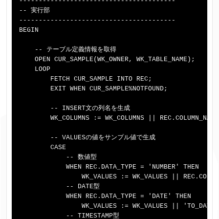
----------------------------------------

-- 実行部

----------------------------------------

BEGIN

    -- テーブル定義情報を取得

    OPEN CUR_SAMPLE(WK_OWNER, WK_TABLE_NAME);

    LOOP

        FETCH CUR_SAMPLE INTO REC;

        EXIT WHEN CUR_SAMPLE%NOTFOUND;

        -- INSERT文の列名を生成

        WK_COLUMNS := WK_COLUMNS || REC.COLUMN_NAME
        -- VALUESの値をサンプル値で生成

        CASE

            -- 数値型

            WHEN REC.DATA_TYPE = 'NUMBER' THEN

                WK_VALUES := WK_VALUES || REC.COLUM
            -- DATE型

            WHEN REC.DATA_TYPE = 'DATE' THEN

                WK_VALUES := WK_VALUES || 'TO_DATE(
            -- TIMESTAMP型
