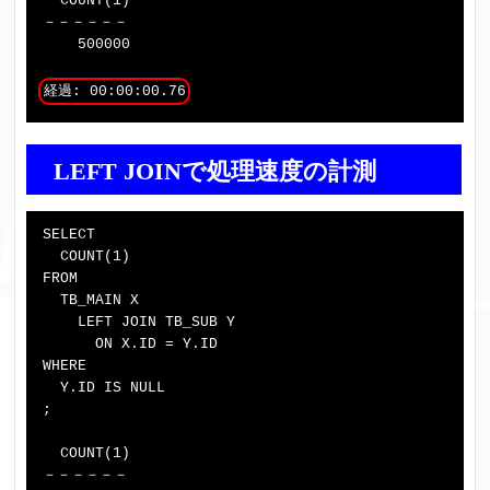
  COUNT(1)

－－－－－－

    500000

経過: 00:00:00.76
LEFT JOINで処理速度の計測
SELECT

  COUNT(1)

FROM

  TB_MAIN X

    LEFT JOIN TB_SUB Y

      ON X.ID = Y.ID

WHERE

  Y.ID IS NULL

;

  COUNT(1)

－－－－－－
