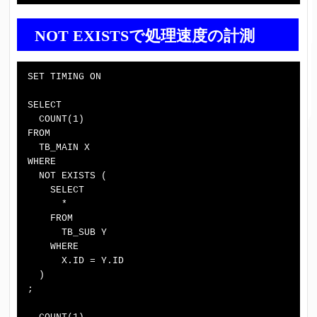
NOT EXISTSで処理速度の計測
SET TIMING ON

SELECT

  COUNT(1)

FROM

  TB_MAIN X

WHERE

  NOT EXISTS (

    SELECT

      *

    FROM

      TB_SUB Y

    WHERE

      X.ID = Y.ID

  )

;
