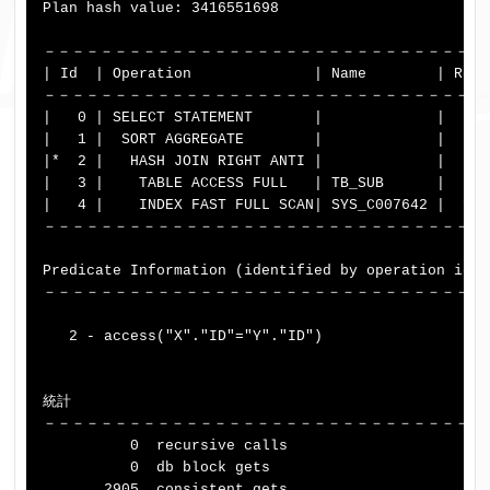
Plan hash value: 3416551698

－－－－－－－－－－－－－－－－－－－－－－－－－－－－－－－
| Id  | Operation              | Name        | Rows
－－－－－－－－－－－－－－－－－－－－－－－－－－－－－－－
|   0 | SELECT STATEMENT       |             |     
|   1 |  SORT AGGREGATE        |             |     
|*  2 |   HASH JOIN RIGHT ANTI |             |   50
|   3 |    TABLE ACCESS FULL   | TB_SUB      |   50
|   4 |    INDEX FAST FULL SCAN| SYS_C007642 |  100
－－－－－－－－－－－－－－－－－－－－－－－－－－－－－－－
Predicate Information (identified by operation id):

－－－－－－－－－－－－－－－－－－－－－－－－－－－－－－

   2 - access("X"."ID"="Y"."ID")

統計

－－－－－－－－－－－－－－－－－－－－－－－－－－－－－－

          0  recursive calls

          0  db block gets

       2905  consistent gets
