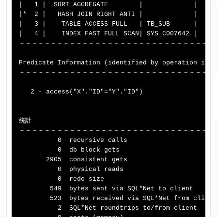
|   1 |  SORT AGGREGATE        |             |     
|*  2 |   HASH JOIN RIGHT ANTI |             |   50
|   3 |    TABLE ACCESS FULL   | TB_SUB      |   50
|   4 |    INDEX FAST FULL SCAN| SYS_C007642 |  100
－－－－－－－－－－－－－－－－－－－－－－－－－－－－－－－
Predicate Information (identified by operation id):

－－－－－－－－－－－－－－－－－－－－－－－－－－－－－－

   2 - access("X"."ID"="Y"."ID")

統計

－－－－－－－－－－－－－－－－－－－－－－－－－－－－－－

          0  recursive calls

          0  db block gets

       2905  consistent gets

          0  physical reads

          0  redo size

        549  bytes sent via SQL*Net to client

        523  bytes received via SQL*Net from client

          2  SQL*Net roundtrips to/from client
