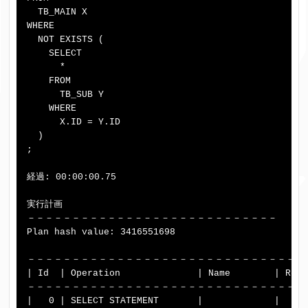
  TB_MAIN X

WHERE

  NOT EXISTS (

    SELECT

      *

    FROM

      TB_SUB Y

    WHERE

      X.ID = Y.ID

  )

;

経過: 00:00:00.75

実行計画

－－－－－－－－－－－－－－－－－－－－－－－－－－－－

Plan hash value: 3416551698

－－－－－－－－－－－－－－－－－－－－－－－－－－－－－－－
| Id  | Operation              | Name        | Rows
－－－－－－－－－－－－－－－－－－－－－－－－－－－－－－－
|   0 | SELECT STATEMENT       |             |     