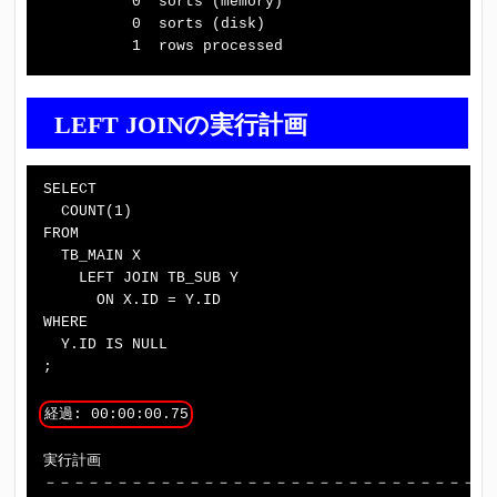
          0  sorts (memory)

          0  sorts (disk)

LEFT JOINの実行計画
SELECT

  COUNT(1)

FROM

  TB_MAIN X

    LEFT JOIN TB_SUB Y

      ON X.ID = Y.ID

WHERE

  Y.ID IS NULL

;

経過: 00:00:00.75
実行計画

－－－－－－－－－－－－－－－－－－－－－－－－－－－－－－
