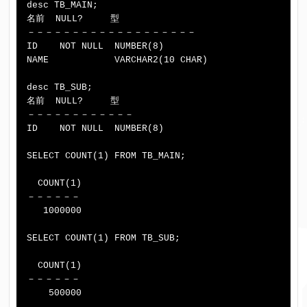
desc TB_MAIN;

名前  NULL?     型

－－－－－－－－－－－－－－－－－－－

ID    NOT NULL  NUMBER(8)

NAME            VARCHAR2(10 CHAR)

desc TB_SUB;

名前  NULL?     型

－－－－－－－－－－－－

ID    NOT NULL  NUMBER(8)

SELECT COUNT(1) FROM TB_MAIN;

  COUNT(1)

－－－－－－

   1000000

SELECT COUNT(1) FROM TB_SUB;

  COUNT(1)

－－－－－－
