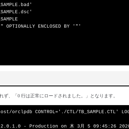
SAMPLE.bad'

SAMPLE.dsc'

SAMPLE

" OPTIONALLY ENCLOSED BY '"'

れず、「0 行は正常にロードされました。」となります。
ost/orclpdb CONTROL='./CTL/TB_SAMPLE.CTL' LOG
.2.0.1.0 - Production on 木 3月 5 09:45:26 2020