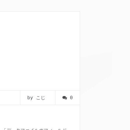
by こじ
0