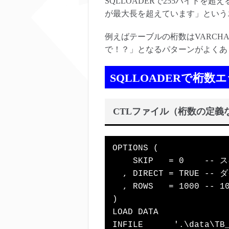
SQLLOADERで255バイト
が最大長を超えています」という
例えばテーブルの桁数はVARCHAR
で！？」となるパターンがよくあ
SQLLOADERで桁数
CTLファイル（桁数の定義
OPTIONS (

    SKIP   = 0    
  , DIRECT = TRUE
  , ROWS   = 1000 -- 
)

LOAD DATA

INFILE      '.\data\TB_