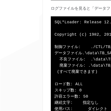
ログファイルを見ると「データフ
SQL*Loader: Release 12
Copyright (c) 1982, 201
制御ファイル:    ./CTL/TB_S
データファイル.\data\TB_SAM
  不良ファイル:  .\data\TB_
  廃棄ファイル: .\data\TB_S
 (すべて廃棄できます)

ロード数: ALL

スキップ数: 0

許容エラー数: 50

継続文字:    指定なし

使用パス:      ダイレクト
