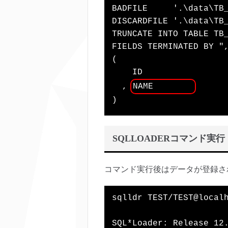
BADFILE     '.\data\TB_
DISCARDFILE '.\data\TB_
TRUNCATE INTO TABLE TB_
FIELDS TERMINATED BY ",
(

    ID

  , 
NAME        
SQLLOADERコマンド実行
コマンド実行後はデータが登録さ
sqlldr TEST/TEST@localh
SQL*Loader: Release 12