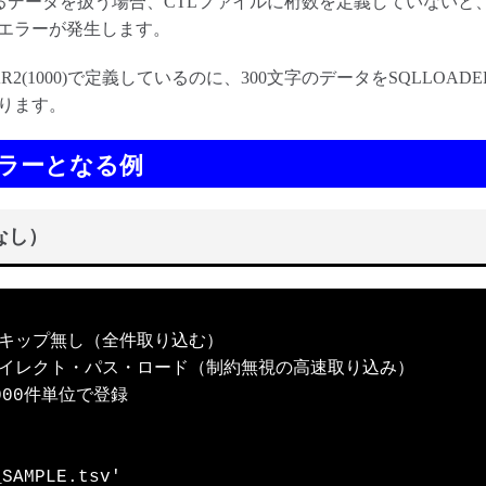
を超えるデータを扱う場合、CTLファイルに桁数を定義していない
エラーが発生します。
2(1000)で定義しているのに、300文字のデータをSQLLOA
ります。
エラーとなる例
なし）
-- スキップ無し（全件取り込む）

 -- ダイレクト・パス・ロード（制約無視の高速取り込み）

1000件単位で登録

SAMPLE.tsv'
