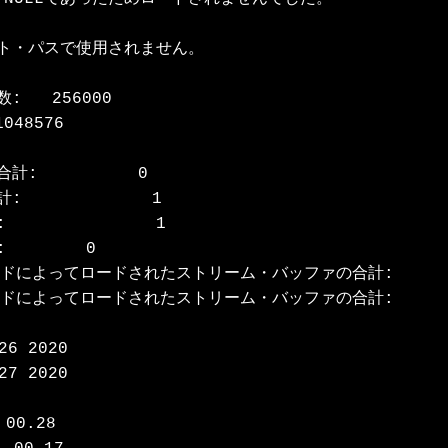
ト・パスで使用されません。

  256000

48576

          0

           1

            1

      0

レッドによってロードされたストリーム・バッファの合計:       
レッドによってロードされたストリーム・バッファの合計:       
6 2020

7 2020

00.28
