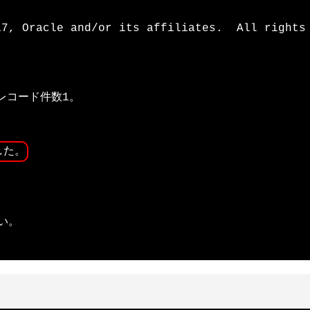
7, Oracle and/or its affiliates.  All rights 
レコード件数1。

した。
。
