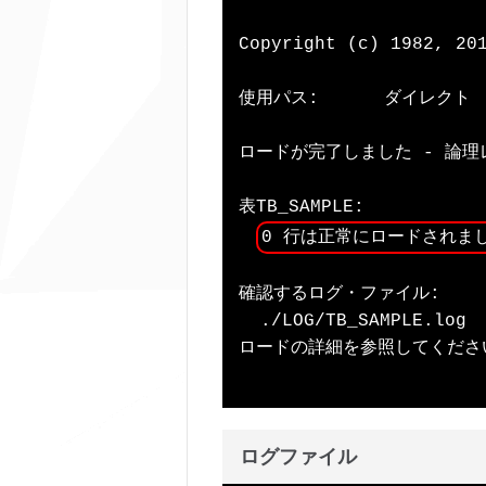
Copyright (c) 1982, 201
使用パス:      ダイレクト

ロードが完了しました - 論理
表TB_SAMPLE:

0 行は正常にロードされま
確認するログ・ファイル:

  ./LOG/TB_SAMPLE.log

ロードの詳細を参照してください
ログファイル